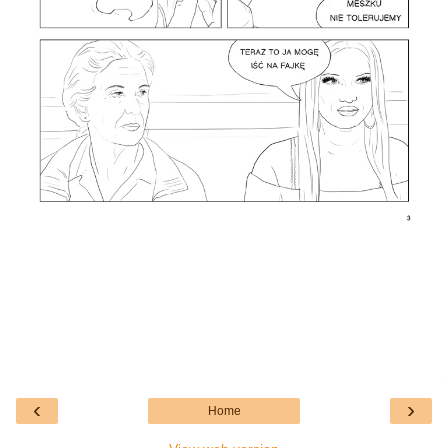
‹
›
Home