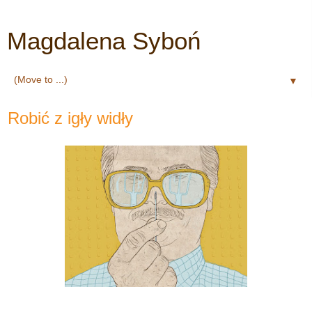
Magdalena Syboń
▼
Robić z igły widły